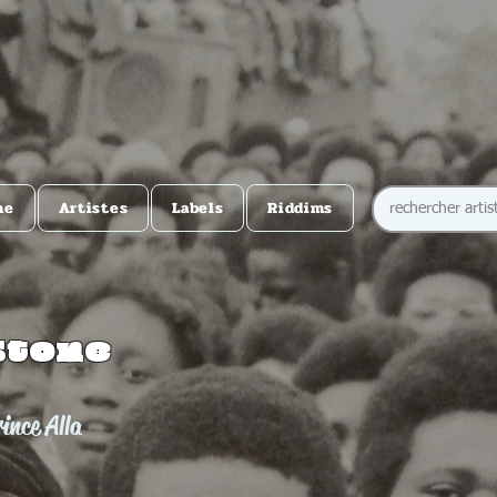
me
Artistes
Labels
Riddims
Stone
ince Alla