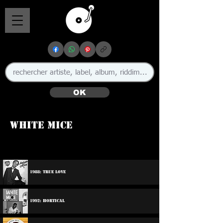
OK
White Mice
1988: True Love
1992: Hortical