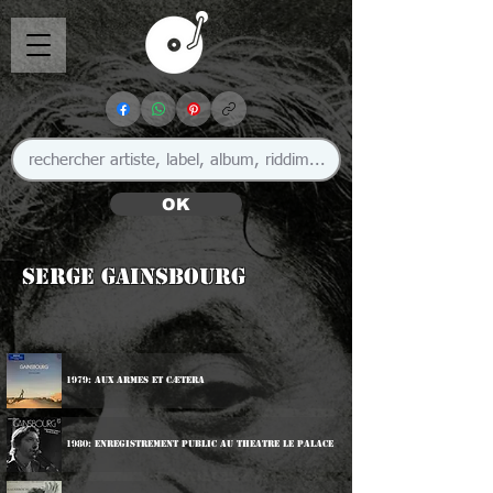
OK
Serge Gainsbourg
1979: Aux Armes Et Cætera
1980: Enregistrement Public Au Theatre Le Palace