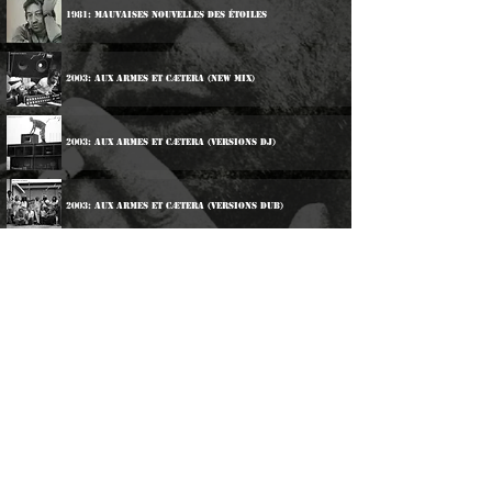
1981: Mauvaises Nouvelles Des Étoiles
2003: Aux Armes Et Cætera (New Mix)
2003: Aux Armes Et Cætera (Versions DJ)
2003: Aux Armes Et Cætera (Versions Dub)
2003: Mauvaises Nouvelles Des Étoiles (New Mix)
2003 Mauvaises Nouvelles Des Étoiles (Versions DJ)
2003: Mauvaises Nouvelles Des Étoiles (Versions Dub)
©
2016-2026
Reggae LP Archives. Proudly
created by natty...
About