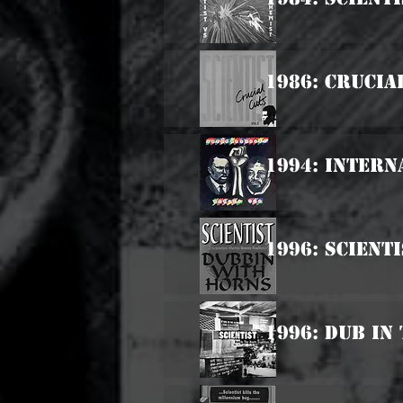
1986: Crucia
1994: Inter
1996: Scient
1996: Dub In