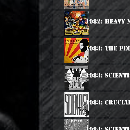
1982: Heavy 
1983: The Pe
1983: Scient
1983: Crucia
1984: Scient