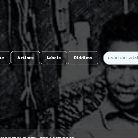
me
Artists
Labels
Riddims