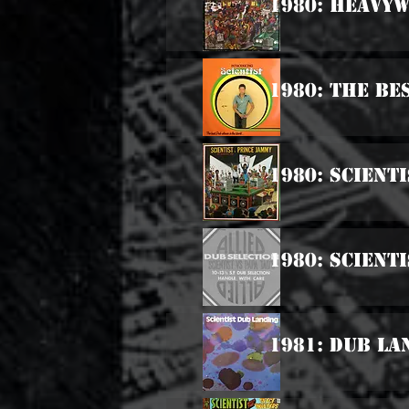
1980: Heavy
1980: The Be
1980: Scient
1980: Scienti
1981: Dub La