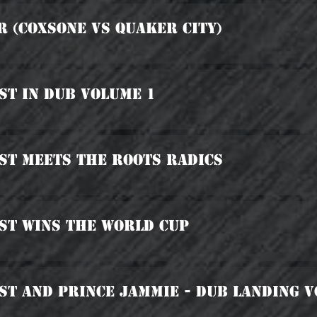
r (Coxsone vs Quaker City)
ist In Dub Volume 1
ist Meets The Roots Radics
ist Wins The World Cup
ist And Prince Jammie - Dub Landing V