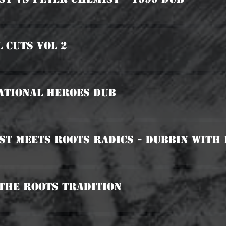
l Cuts Vol 2
national Heroes Dub
ist Meets Roots Radics - Dubbin With
 The Roots Tradition