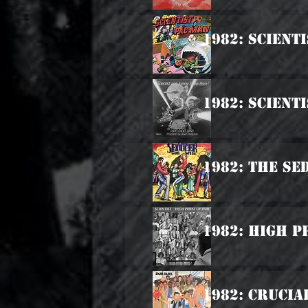
1982: Scient
1982: Scient
1982: The Se
1982: High P
1982: Crucia