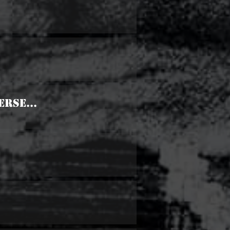
rse...