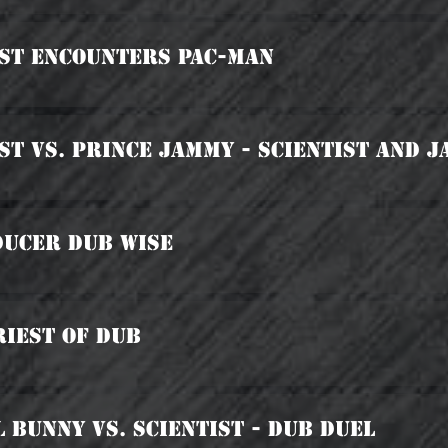
ist Encounters Pac-Man
ist Vs. Prince Jammy - Scientist And 
ducer Dub Wise
riest Of Dub
l Bunny Vs. Scientist - Dub Duel