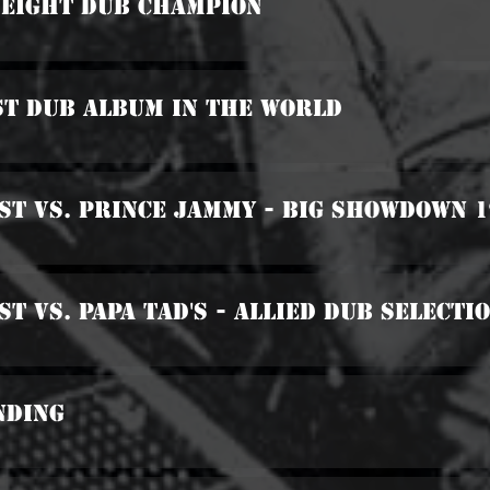
weight Dub Champion
st Dub Album In The World
ist Vs. Prince Jammy - Big Showdown 
st Vs. Papa Tad's - Allied Dub Selecti
nding