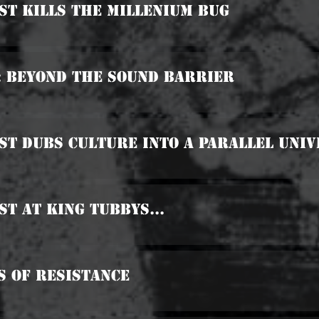
ist Kills The Millenium Bug
: Beyond The Sound Barrier
ist Dubs Culture Into A parallel Unive
st At King Tubbys...
s Of Resistance