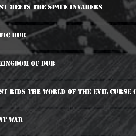
ist Meets The Space Invaders
ific Dub
 Kingdom Of Dub
ist Rids The World Of The Evil Curse
At War