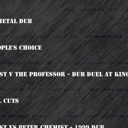
Metal Dub
ople's Choice
ist v The Professor - Dub Duel At Kin
l Cuts
ist vs Peter Chemist - 1999 Dub