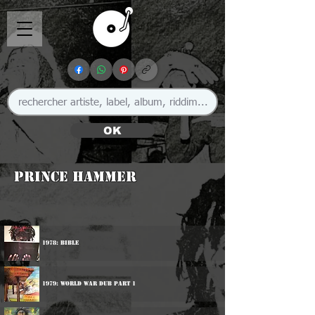
OK
Prince Hammer
1978: Bible
1979: World War Dub Part 1