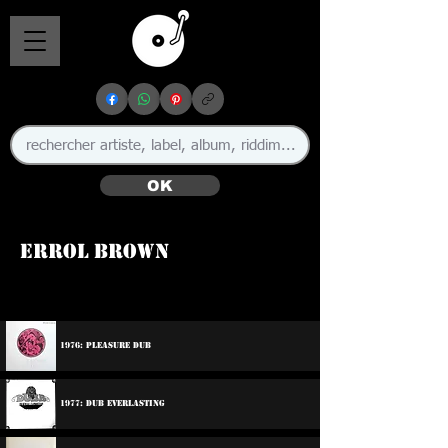
OK
Errol Brown
🇯🇲
1976: Pleasure Dub
1977: Dub Everlasting