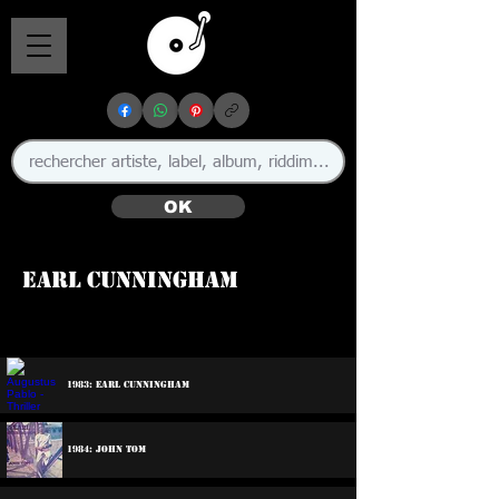
OK
Earl Cunningham
🇯🇲
1983: Earl Cunningham
1984: John Tom